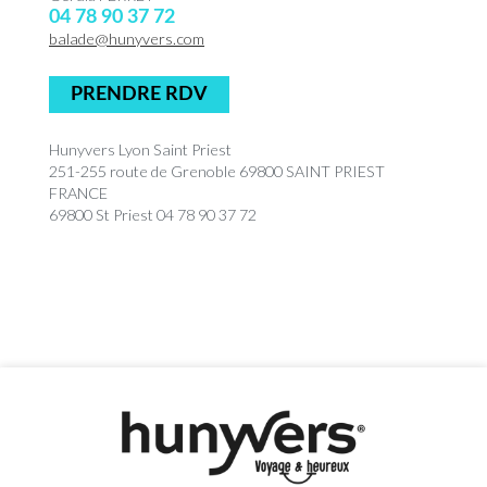
04 78 90 37 72
balade@hunyvers.com
PRENDRE RDV
Hunyvers Lyon Saint Priest
251-255 route de Grenoble 69800 SAINT PRIEST
FRANCE
69800 St Priest 04 78 90 37 72