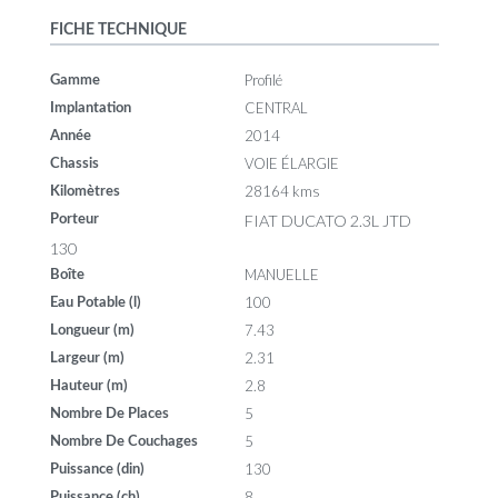
FICHE TECHNIQUE
Profilé
Gamme
CENTRAL
Implantation
2014
Année
VOIE ÉLARGIE
Chassis
28164 kms
Kilomètres
FIAT DUCATO 2.3L JTD
Porteur
130
MANUELLE
Boîte
100
Eau Potable (l)
7.43
Longueur (m)
2.31
Largeur (m)
2.8
Hauteur (m)
5
Nombre De Places
5
Nombre De Couchages
130
Puissance (din)
8
Puissance (ch)