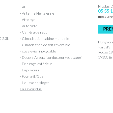
Nicolas
- ABS
05 55 1
- Antenne Hertzienne
message
- Attelage
- Autoradio
PRE
- Caméra de recul
 2,3L
- Climatisation cabine manuelle
Hunyvers
- Climatisation de toit réversible
Parc d'en
- cuve evier inoxydable
Rodas 1
19100 Bri
- Double Airbag (conducteur+passager)
- Eclairage extérieur
- Enjoliveurs
- Four grill/Gaz
- Housse de sièges
En savoir plus