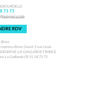
 DEBOURDELLE
8 73 73
@hunyvers.com
NDRE RDV
 Brive
treprises Brive Ouest 3 rue Louis
9100 BRIVE-LA-GAILLARDE FRANCE
ve La Gaillarde 05 55 18 73 73