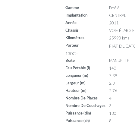
Profilé
Gamme
CENTRAL
Implantation
2011
Année
VOIE ÉLARGIE
Chassis
25990 kms
Kilomètres
FIAT DUCATO
Porteur
130CH
MANUELLE
Boîte
140
Eau Potable (l)
7.39
Longueur (m)
2.3
Largeur (m)
2.76
Hauteur (m)
4
Nombre De Places
3
Nombre De Couchages
130
Puissance (din)
8
Puissance (ch)