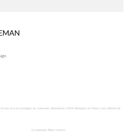
KEMAN
sign
, à la mer ou a la montagne, les caravanes Sterckeman 100% fabriquées en France vous offriront de
La caravane Alizee connect