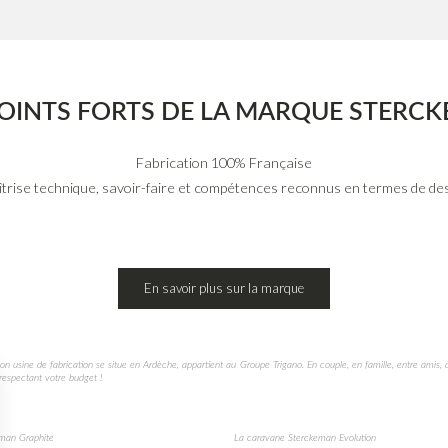
POINTS FORTS DE LA MARQUE STERC
Fabrication 100% Française
trise technique, savoir-faire et compétences reconnus en termes de de
En savoir plus sur la marque
on usine de fabrication se situe en Ardèche, appartient au Groupe Trigano. En couple, en famille, entre amis
respectant votre budget !
man Graphite
La caravane Sterckeman Evolution