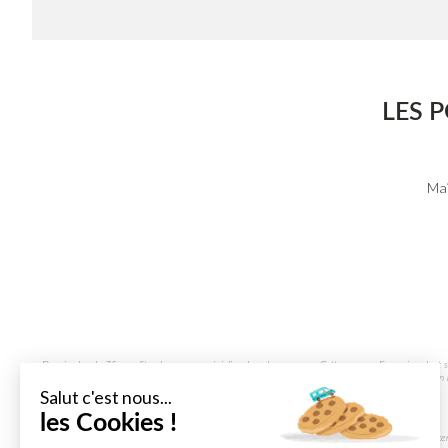
LES 
Maî
Depuis plus de 75 ans, Sterckeman se spécialise dans la caravane. Cette marque Française, dont s
beaux souvenirs ! La marque vous garantit des vacances dans une caravane bien équipée, tout en 
Salut c'est nous...
Parmi les caravanes de la marque Sterckeman, retrouvez :
les Cookies !
La caravane Sterckeman Easy
La caravane Stercke