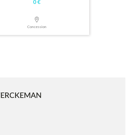
0 €
Concession
STERCKEMAN