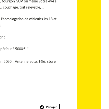
e, fourgon, SUV ou même votre 4×4 à
au, couchage, toit relevable, …
 l’homologation de véhicules les 18 et
.
u
on :
périeur à 5000 € *
on 2020 : Antenne auto, télé, store,
Partager