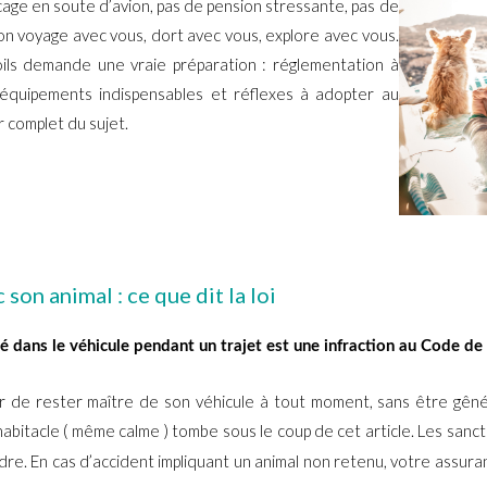
cage en soute d’avion, pas de pension stressante, pas de
on voyage avec vous, dort avec vous, explore avec vous.
oils demande une vraie préparation : réglementation à
 équipements indispensables et réflexes à adopter au
r complet du sujet.
on animal : ce que dit la loi
té dans le véhicule pendant un trajet est une infraction au Code de 
ur de rester maître de son véhicule à tout moment, sans être g
’habitacle ( même calme ) tombe sous le coup de cet article. Les sanc
ordre. En cas d’accident impliquant un animal non retenu, votre assur