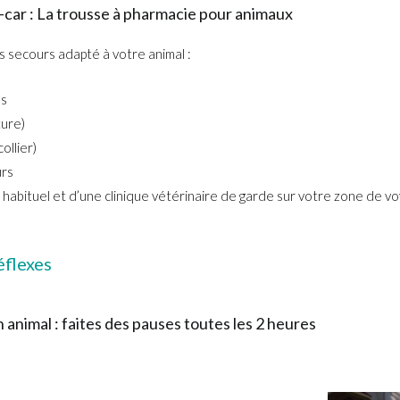
car : La trousse à pharmacie pour animaux
s secours adapté à votre animal :
es
ture)
ollier)
urs
abituel et d’une clinique vétérinaire de garde sur votre zone de v
éflexes
animal : faites des pauses toutes les 2 heures