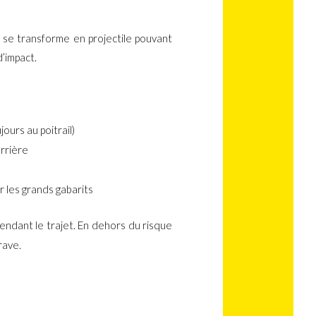
é se transforme en projectile pouvant
d’impact.
jours au poitrail)
arrière
r les grands gabarits
endant le trajet. En dehors du risque
rave.