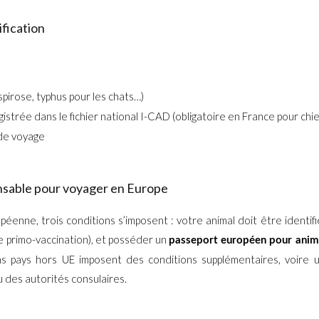
ification
spirose, typhus pour les chats…)
istrée dans le fichier national I-CAD (obligatoire en France pour chi
 de voyage
nsable pour voyager en Europe
péenne, trois conditions s’imposent : votre animal doit être identifi
e primo-vaccination), et posséder un
passeport européen pour ani
ins pays hors UE imposent des conditions supplémentaires, voire 
u des autorités consulaires.