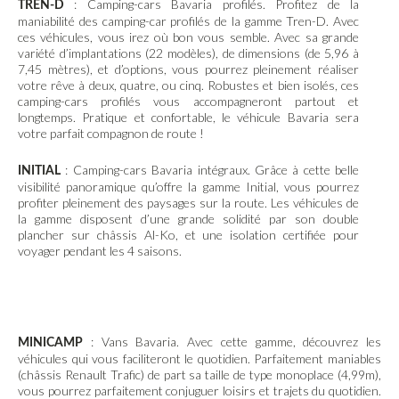
: Camping-cars Bavaria profilés. Profitez de la
TREN-D
maniabilité des camping-car profilés de la gamme Tren-D. Avec
ces véhicules, vous irez où bon vous semble. Avec sa grande
variété d’implantations (22 modèles), de dimensions (de 5,96 à
7,45 mètres), et d’options, vous pourrez pleinement réaliser
votre rêve à deux, quatre, ou cinq. Robustes et bien isolés, ces
camping-cars profilés vous accompagneront partout et
longtemps. Pratique et confortable, le véhicule Bavaria sera
votre parfait compagnon de route !
: Camping-cars Bavaria intégraux. Grâce à cette belle
INITIAL
visibilité panoramique qu’offre la gamme Initial, vous pourrez
profiter pleinement des paysages sur la route. Les véhicules de
la gamme disposent d’une grande solidité par son double
plancher sur châssis Al-Ko, et une isolation certifiée pour
voyager pendant les 4 saisons.
: Vans Bavaria. Avec cette gamme, découvrez les
MINICAMP
véhicules qui vous faciliteront le quotidien. Parfaitement maniables
(châssis Renault Trafic) de part sa taille de type monoplace (4,99m),
vous pourrez parfaitement conjuguer loisirs et trajets du quotidien.