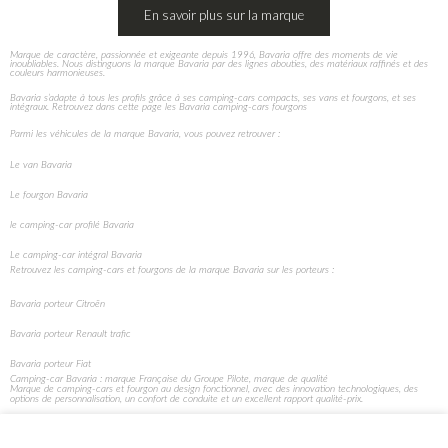
En savoir plus sur la marque
Camping-cars Bavaria Trend Tren-d profilé
Marque de caractère, passionnée et exigeante depuis 1996, Bavaria offre des moments de vie
inoubliables. Nous distinguons la marque Bavaria par des lignes abouties, des matériaux raffinés et des
couleurs harmonieuses.
Bavaria s’adapte à tous les profils grâce à ses camping-cars compacts, ses vans et fourgons, et ses
intégraux. Retrouvez dans cette page les Bavaria camping-cars fourgons
Parmi les véhicules de la marque Bavaria, vous pouvez retrouver : ​
Le van Bavaria
Le fourgon Bavaria
le camping-car profilé Bavaria
Le camping-car intégral Bavaria
Retrouvez les camping-cars et fourgons de la marque Bavaria sur les porteurs :
Bavaria porteur Citroën
Bavaria porteur Renault trafic
Bavaria porteur Fiat
Camping-car Bavaria : marque Française du Groupe Pilote, marque de qualité
Marque de camping-cars et fourgon au design fonctionnel, avec des innovation technologiques, des
options de personnalisation, un confort de conduite et un excellent rapport qualité-prix.