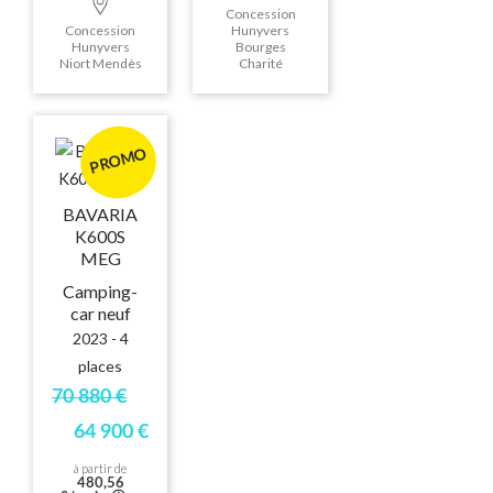
Concession
Concession
Hunyvers
Hunyvers
Bourges
Niort Mendès
Charité
PROMO
BAVARIA
K600S
MEG
Camping-
car neuf
2023 - 4
places
70 880 €
64 900 €
à partir de
480,56