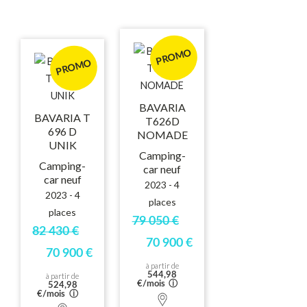
PROMO
PROMO
BAVARIA
BAVARIA T
T626D
696 D
NOMADE
UNIK
Camping-
Camping-
car neuf
car neuf
2023 - 4
2023 - 4
places
places
79 050 €
82 430 €
70 900 €
70 900 €
à partir de
544,98
à partir de
€/mois
ⓘ
524,98
€/mois
ⓘ