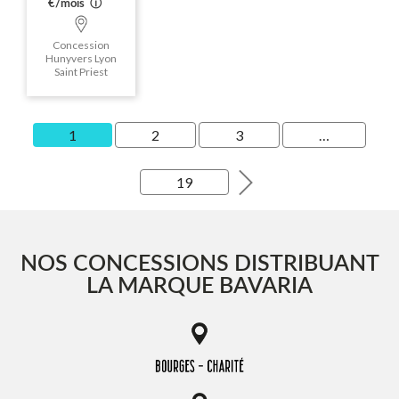
€/mois
ⓘ
Concession
Hunyvers Lyon
Saint Priest
1
2
3
…
19
NOS CONCESSIONS DISTRIBUANT
LA MARQUE BAVARIA