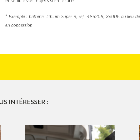
ensemble vos projets sur-mesure
* Exemple : batterie lithium Super B, ref 496208, 3600€ au lieu de
en concession
S INTÉRESSER :