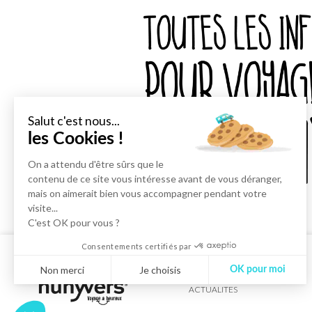
Salut c'est nous...
les Cookies !
On a attendu d'être sûrs que le
contenu de ce site vous intéresse avant de vous déranger,
mais on aimerait bien vous accompagner pendant votre
visite...
C'est OK pour vous ?
Consentements certifiés par
Non merci
Je choisis
OK pour moi
ACTUALITES
Axeptio consent
Plateforme de Gestion du Consentement : Personnalisez vos Optio