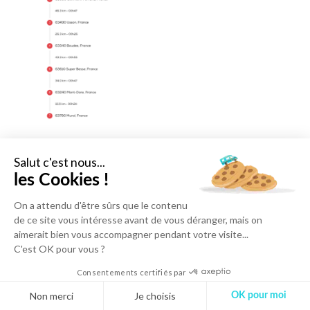
Salut c'est nous...
Vous avez visité le Puy-de-Dôme et vous souhaitez
les Cookies !
nous faire part de votre expérience de voyages, nous
transmettre vos plus belles photos ? Envoyez-nous
On a attendu d'être sûrs que le contenu
vos clichés et vos conseils à l’adresse
de ce site vous intéresse avant de vous déranger, mais on
aimerait bien vous accompagner pendant votre visite...
. N’hésitez pas à nous
communication@hunyvers.com
C'est OK pour vous ?
solliciter si vous souhaitez visiter une région mais que
vous n’avez pas d’idée d’itinéraire, nous nous ferons
Consentements certifiés par
un plaisir de vous proposer un circuit dans l’un de nos
Non merci
Je choisis
OK pour moi
prochains article !