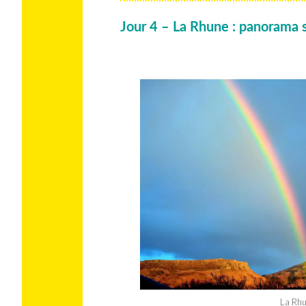
Jour 4 – La Rhune : panorama 
La Rh