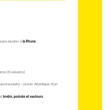
e sans monter à
.
la Rhune
iron 35 minutes)
 spectaculaire : océan Atlantique d’un
.
nt
.
brebis, pottoks et vautours