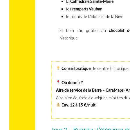
la
Cathédrale Sainte-Marie
les
remparts Vauban
les quais de l’Adour et de la Nive
Et bien sûr, goûtez au
chocolat 
historique.
: le centre historique 
Conseil pratique
Où dormir ?
Aire de service de la Barre – CaraMaps (An
Aire bien équipée à quelques minutes du
Env. 12 à 15 €/nuit
Jour 2 – Biarritz : l’élégance 