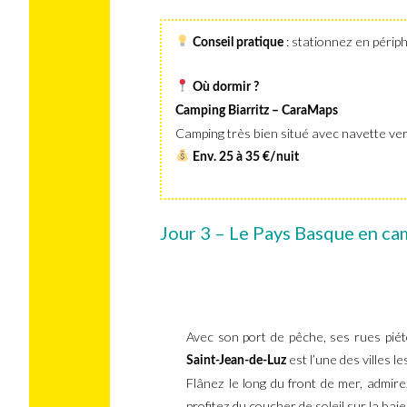
: stationnez en périphé
Conseil pratique
Où dormir ?
Camping Biarritz – CaraMaps
Camping très bien situé avec navette ver
Env. 25 à 35 €/nuit
Jour 3 – Le Pays Basque en cam
Avec son port de pêche, ses rues pié
est l’une des villes 
Saint-Jean-de-Luz
Flânez le long du front de mer, admir
profitez du coucher de soleil sur la baie