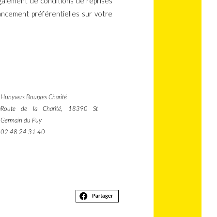
galement de conditions de reprises
nancement préférentielles sur votre
Hunyvers Bourges Charité
a
Route de la Charité, 18390 St
Germain du Puy
02 48 24 31 40
Partager