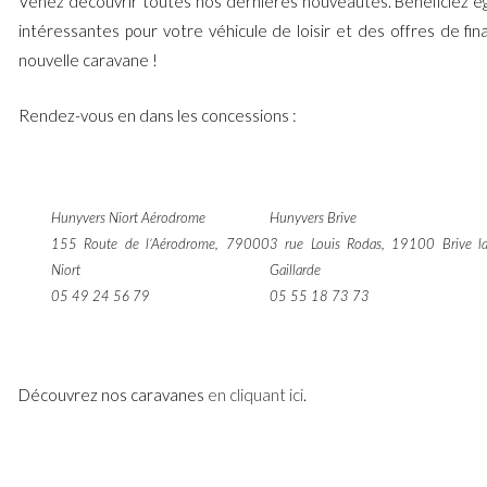
Venez découvrir toutes nos dernières nouveautés. Bénéficiez é
intéressantes pour votre véhicule de loisir et des offres de fi
nouvelle caravane !
Rendez-vous en dans les concessions :
Hunyvers Niort Aérodrome
Hunyvers Brive
155 Route de l’Aérodrome, 79000
3 rue Louis Rodas, 19100 Brive l
Niort
Gaillarde
05 49 24 56 79
05 55 18 73 73
Découvrez nos caravanes
en cliquant ici
.