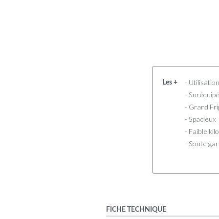
- Utilisatio
Les +
- Suréquip
- Grand Fr
- Spacieux
- Faible ki
- Soute ga
FICHE TECHNIQUE