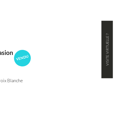
VISITE VIRTUELLE ?
asion
VENDU
oix Blanche