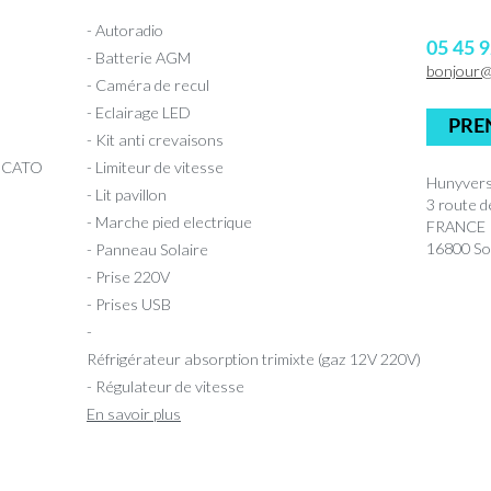
- Autoradio
05 45 9
- Batterie AGM
bonjour
- Caméra de recul
- Eclairage LED
PRE
- Kit anti crevaisons
UCATO
- Limiteur de vitesse
Hunyvers
- Lit pavillon
3 route 
- Marche pied electrique
FRANCE
16800 So
- Panneau Solaire
- Prise 220V
- Prises USB
-
Réfrigérateur absorption trimixte (gaz 12V 220V)
- Régulateur de vitesse
En savoir plus