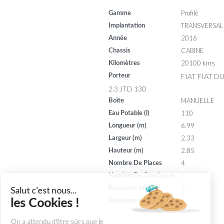
Profilé
Gamme
TRANSVERSAL
Implantation
2016
Année
CABINE
Chassis
20100 kms
Kilomètres
FIAT FIAT D
Porteur
2.3 JTD 130
MANUELLE
Boîte
110
Eau Potable (l)
6.99
Longueur (m)
2.33
Largeur (m)
2.85
Hauteur (m)
4
Nombre De Places
4
Nombre De Couchages
130
Puissance (din)
Salut c'est nous...
8
les Cookies !
Puissance (ch)
On a attendu d'être sûrs que le