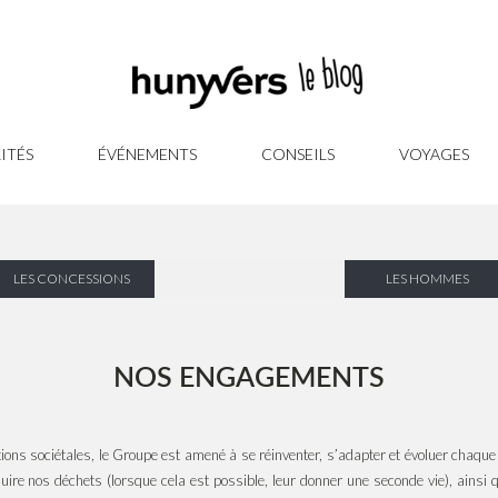
ITÉS
ÉVÉNEMENTS
CONSEILS
VOYAGES
LES CONCESSIONS
LES HOMMES
NOS ENGAGEMENTS
ons sociétales, le Groupe est amené à se réinventer, s’adapter et évoluer chaqu
re nos déchets (lorsque cela est possible, leur donner une seconde vie), ainsi q