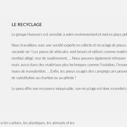
LE RECYCLAGE
Le groupe Hunyvers est sensible à notre environnement et met en place petit
Nous travaillons avec une société experte en collecte et recyclage de pneus. 
seconde vie ! Les pneus de véhicules sont broyés et utilisés comme matéria
remblai allégé, mur de soutènement, … Nous pouvons également retrouver l
mais aussi dans des matériaux plus techniques comme l’isolation, l’insonor
roues de manutention, … Enfin, les pneus usagés des camping-cars peuve
de substitution au charbon ou au pétrole !
Le pneu offre une ressource inépuisable, son recyclage est donc essentiel
i les cartons, les plastiques, les aérosols et les