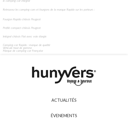
le camping-car intégral
Retrouvez les camping-cars et fourgons de la marque Rapido sur les porteurs :
Fourgon Rapido châssis Peugeot
Profilé compact châssis Peugeot
Intégral châssis Fiat avec voie élargie
Camping-car Rapido : marque de qualité
Véhicule haut de gamme
Marque de camping-car Française
ACTUALITÉS
ÉVENEMENTS