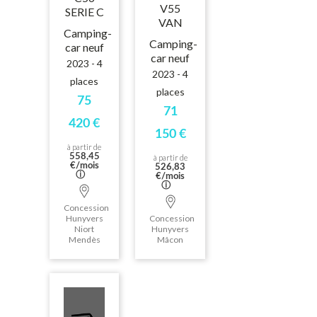
V55
SERIE C
VAN
Camping-
Camping-
car neuf
car neuf
2023 - 4
2023 - 4
places
places
75
71
420 €
150 €
à partir de
558,45
à partir de
€/mois
526,83
ⓘ
€/mois
ⓘ
Concession
Hunyvers
Concession
Niort
Hunyvers
Mendès
Mâcon