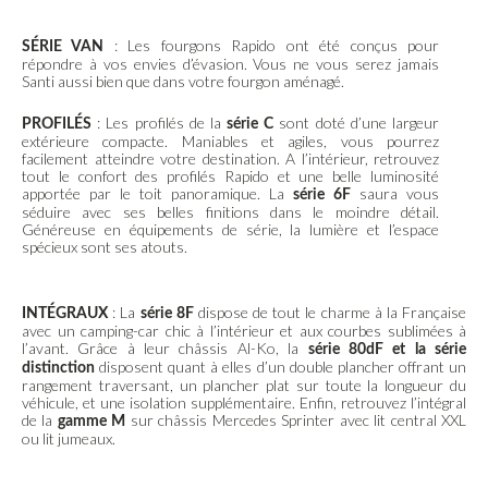
: Les fourgons Rapido ont été conçus pour
SÉRIE VAN
répondre à vos envies d’évasion. Vous ne vous serez jamais
Santi aussi bien que dans votre fourgon aménagé.
: Les profilés de la
sont doté d’une largeur
PROFILÉS
série C
extérieure compacte. Maniables et agiles, vous pourrez
facilement atteindre votre destination. A l’intérieur, retrouvez
tout le confort des profilés Rapido et une belle luminosité
apportée par le toit panoramique. La
saura vous
série 6F
séduire avec ses belles finitions dans le moindre détail.
Généreuse en équipements de série, la lumière et l’espace
spécieux sont ses atouts.
: La
dispose de tout le charme à la Française
INTÉGRAUX
série 8F
avec un camping-car chic à l’intérieur et aux courbes sublimées à
l’avant. Grâce à leur châssis Al-Ko, la
série 80dF et la série
disposent quant à elles d’un double plancher offrant un
distinction
rangement traversant, un plancher plat sur toute la longueur du
véhicule, et une isolation supplémentaire. Enfin, retrouvez l’intégral
de la
sur châssis Mercedes Sprinter avec lit central XXL
gamme M
ou lit jumeaux.