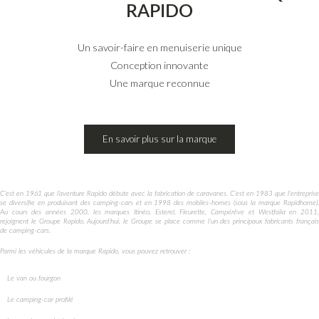
RAPIDO
Un savoir-faire en menuiserie unique
Conception innovante
Une marque reconnue
En savoir plus sur la marque
C’est en 1961 que l’aventure Rapido débute avec la fabrication de caravanes. C’est en 1983 que l’entreprise
se diversifie en produisant des camping-cars et en 1998 des mobiles-homes (sous la marque Rapidhome).
Au cours des années 2000, les marques Itinéo, Esterel, Fleurette, Campérêve et Westfalia en 2011,
rejoignent le Groupe Rapido. Aujourd’hui, le Groupe se place comme l’un des principaux fabricants français
de camping-cars.
Parmi les véhicules de la marque Rapido, vous pouvez retrouver : ​
Le van ou fourgon
Le camping-car profilé