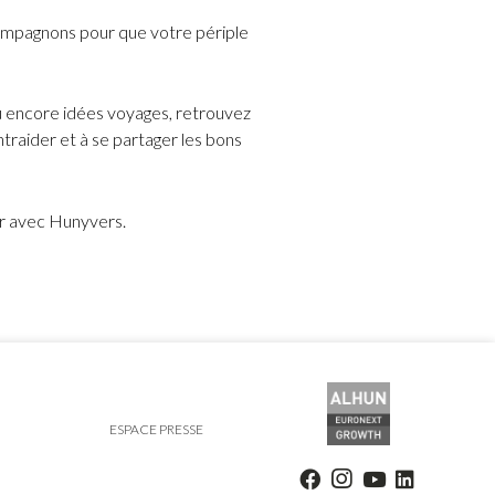
mpagnons pour que votre périple
u encore idées voyages, retrouvez
traider et à se partager les bons
er avec Hunyvers.
ESPACE PRESSE
ions. Personnalisez vos préférences pour contrôler la manière dont vos