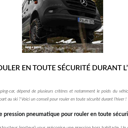
OULER EN TOUTE SÉCURITÉ DURANT L
ng-car, dépend de plusieurs critères et notamment le poids du véhic
t au ski ? Voici un conseil pour rouler en toute sécurité durant l’hiver !
e pression pneumatique pour rouler en toute sécurit
structeur (porteur) vous préconise une pression hors habitacle. Un c