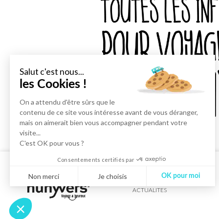
Salut c'est nous...
les Cookies !
On a attendu d'être sûrs que le
contenu de ce site vous intéresse avant de vous déranger,
mais on aimerait bien vous accompagner pendant votre
visite...
C'est OK pour vous ?
Consentements certifiés par
Non merci
Je choisis
OK pour moi
ACTUALITES
Axeptio consent
Plateforme de Gestion du Consentement : Personnalisez vos Optio
Notre plateforme vous permet d'adapter et de gérer vos paramètres 