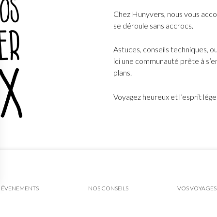
Chez Hunyvers, nous vous acco
se déroule sans accrocs.
Astuces, conseils techniques, o
ici une communauté prête à s’en
plans.
Voyagez heureux et l’esprit lég
ÉVENEMENTS
NOS CONSEILS
VOS VOYAGES
ns
de confidentialité, en garantissant la conformité avec les réglementat