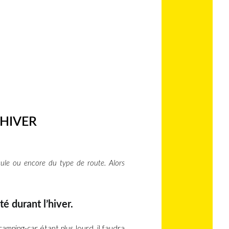
’HIVER
ule ou encore du type de route. Alors
é durant l’hiver.
amping-car étant plus lourd, il faudra