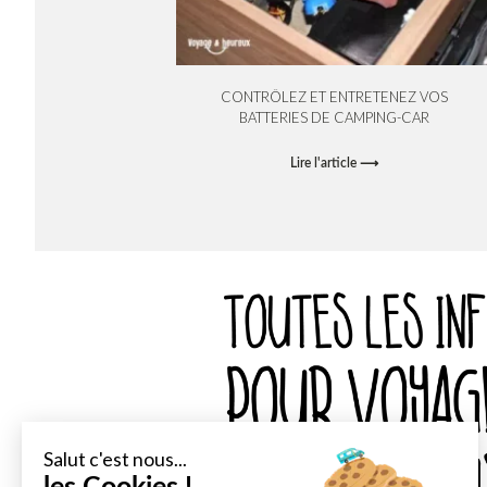
CONTRÔLEZ ET ENTRETENEZ VOS
BATTERIES DE CAMPING-CAR
Lire l'article ⟶
Salut c'est nous...