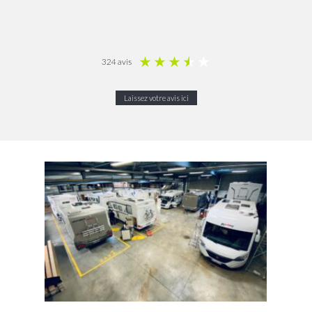
★
★
★
★
★
324 avis
Laissez votre avis ici