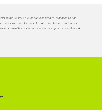
nous anime. Rester en veille sur leurs besoins, échanger sur nos
ivent une expérience toujours plus satisfaisante avec nos équipes
ns vers nos métiers est notre ambition pour apporter l’excellence à
et