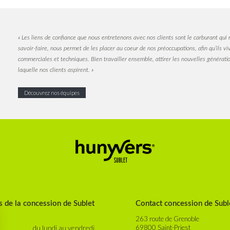
« Les liens de confiance que nous entretenons avec nos clients sont le carburant qui 
savoir-faire, nous permet de les placer au coeur de nos préoccupations, afin qu’ils v
commerciales et techniques. Bien travailler ensemble, attirer les nouvelles génératio
laquelle nos clients aspirent.
»
Découvrez nos équipes
 de la concession de Sublet
Contact concession de Subl
263 route de Grenoble
du lundi au vendredi
69800 Saint-Priest